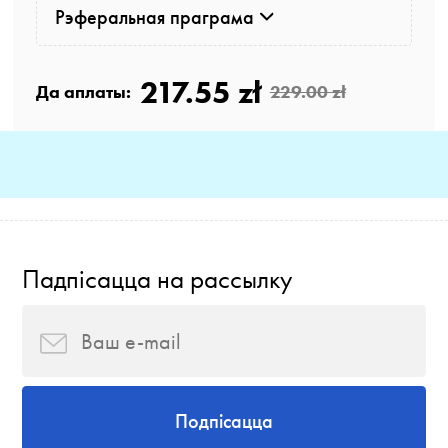
Рэферальная праграма
217.55 zł
Да аплаты:
229.00 zł
Падпісацца на рассылку
Подпісацца