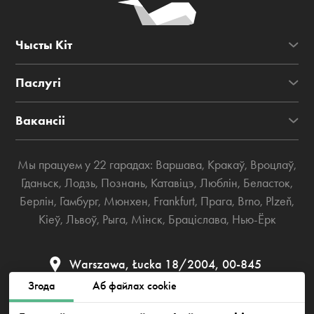
Чысты Кіт
Паслугі
Вакансіі
Мы працуем у 22 гарадах:
Варшава
,
Кракаў
,
Вроцлаў
,
Гданьск
,
Лодзь
,
Познань
,
Катавіцэ
,
Люблін
,
Беласток
,
Берлін
,
Гамбург
,
Мюнхен
,
Frankfurt
,
Прага
,
Brno
,
Plzeň
,
Кіеў
,
Львоў
,
Рыга
,
Мінск
,
Браціслава
,
Нью-Ёрк
Warszawa, Łucka 18/2004, 00-845
Згода
Аб файлах cookie
bialystok@cleanwhale.pl