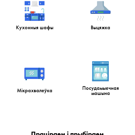
Кухонныя шафы
Выцяжка
Посудамыечная
Мікрахвалеўка
машына
Праціраем і прыбіраем