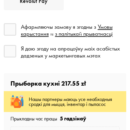
Revolut Pay
Афармляючы замову я згодны з
Умовы
карыстання
и
з палітыкай прыватнасці
Я даю згоду на апрацоўку маіх асабістых
дадзеных у маркетынгавых мэтах
Прыборка кухні
217.55 zł
Нашы партнеры маюць усе неабходныя
сродкі для мыцця, інвентар і пыласос
5 гадзінаў
Прыкладны час працы