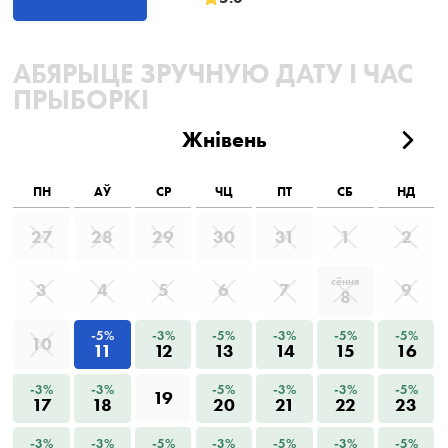
АБЯРЫЦЕ ЗРУЧНУЮ ДАТУ І ЧАС
ПРЫБОРКІ
Жнівень
ПН
АЎ
СР
ЧЦ
ПТ
СБ
НД
27
28
29
30
31
1
2
сёння
3
4
5
6
7
9
8
-5%
-3%
-5%
-3%
-5%
-5%
10
11
12
13
14
15
16
-3%
-3%
-5%
-3%
-3%
-5%
19
17
18
20
21
22
23
-3%
-3%
-5%
-3%
-5%
-3%
-5%