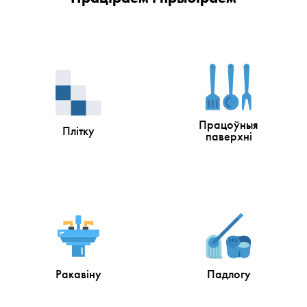
Працоўныя
Плітку
паверхні
Ракавіну
Падлогу