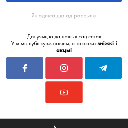
Як адпісацца ад рассылкі
Далучыцца да нашых сац.сетак
У іх мы публікуем навіны, а таксама
зніжкі і
акцыі