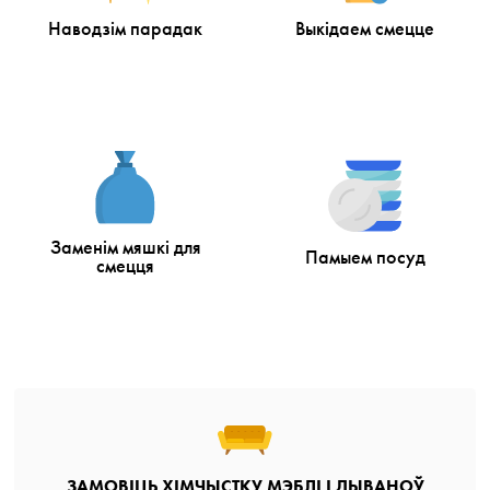
Наводзім парадак
Выкідаем смецце
Заменім мяшкі для
Памыем посуд
смецця
ЗАМОВІЦЬ ХІМЧЫСТКУ МЭБЛІ І ДЫВАНОЎ