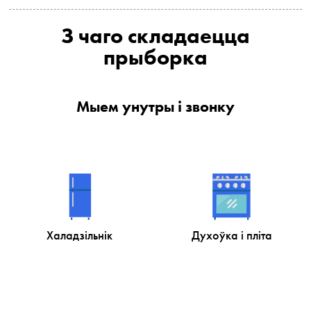
З чаго складаецца
прыборка
Мыем унутры і звонку
Халадзільнік
Духоўка і пліта