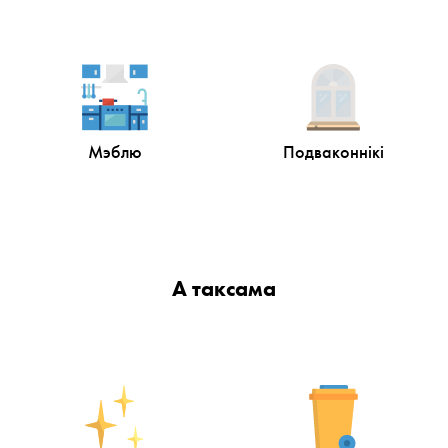
Мэблю
Подваконнікі
А таксама