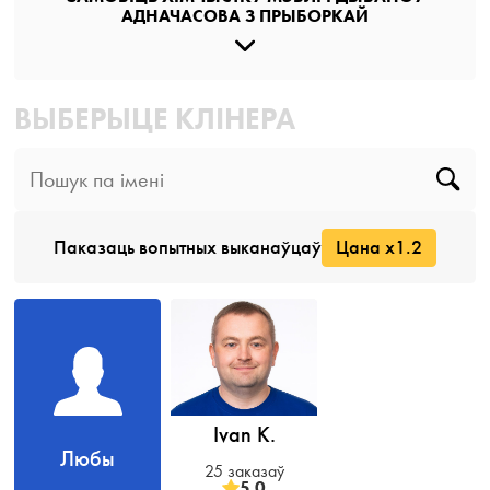
АДНАЧАСОВА З ПРЫБОРКАЙ
ВЫБЕРЫЦЕ КЛІНЕРА
Паказаць вопытных выканаўцаў
Цана x1.2
Ivan K.
Любы
25 заказаў
5.0