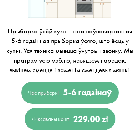
Прыборка ўсёй кухні - гэта паўнавартасная
5-6 гадзінная прыборка ўсяго, што ёсць у
кухні. Уся тэхніка мыецца ўнутры і звонку. Мы
пратрэм усю мэблю, навядзем парадак,
выкінем смецце і заменім смеццевыя мяшкі.
5-6 гадзінаў
Час прыборкі
229.00 zł
Фіксаваны кошт