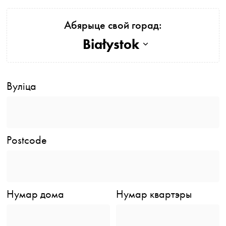
Абярыце свой горад:
Białystok
Вуліца
Postcode
Нумар дома
Нумар квартэры