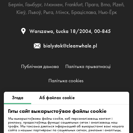
Берлін
,
Гамбург
,
Мюнхен
,
Frankfurt
,
Прага
,
Brno
,
Plzeň
,
Кіеў
,
Львоў
,
Рыга
,
Мінск
,
Браціслава
,
Нью-Ёрк
Warszawa, Łucka 18/2004, 00-845
bialystok@cleanwhale.pl
Публічная дамова
Палітыка прыватнасці
Палітыка cookies
Згода
Аб файлах cookie
Clean Whale Sp. z o.o., KRS 0000868230, NIP: 6751738063,
REGON: 38745511400000
Warszawa, Łucka 18/2004, 00-845
Гэты сайт выкарыстоўвае файлы cookie
Мы выкарыстоўваем файлы cookie, каб персаналізаваць кантэнт і
рэкламу, прадастаўляць функцыі сацыяльных сетак і аналізаваць наш
трафік. Мы таксама дзелімся інфармацыяй аб выкарыстанні вамі нашага
сайта з нашымі партнёрамі па сацыяльных сетках, рэкламе і аналітыцы,