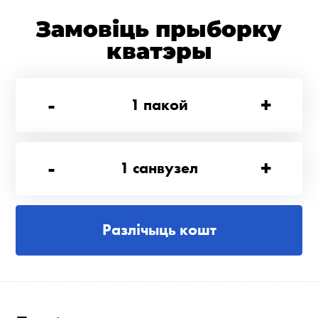
Замовіць прыборку
кватэры
-
+
1
пакой
-
+
1
санвузел
Разлічыць кошт