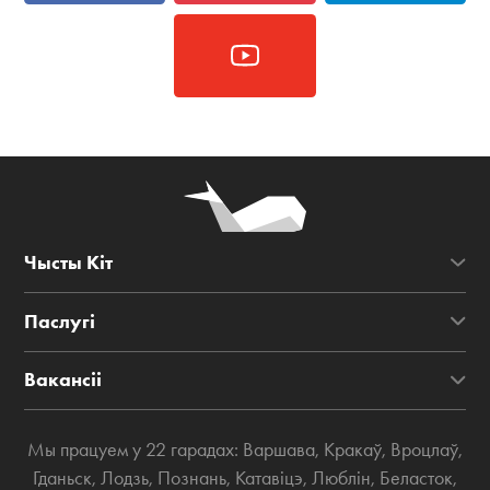
Чысты Кіт
Паслугі
Вакансіі
Мы працуем у 22 гарадах:
Варшава
,
Кракаў
,
Вроцлаў
,
Гданьск
,
Лодзь
,
Познань
,
Катавіцэ
,
Люблін
,
Беласток
,