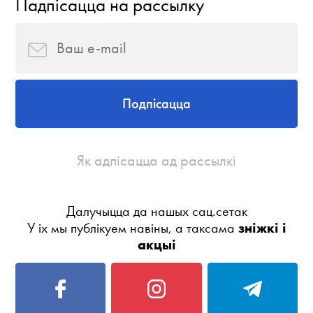
Падпісацца на рассылку
Подпісацца
Як адпісацца ад рассылкі
Далучыцца да нашых сац.сетак
У іх мы публікуем навіны, а таксама
зніжкі і
акцыі