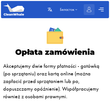
Беласток
Opłata zamówienia
Akceptujemy dwie formy płatności - gotówką
(po sprzątaniu) oraz kartą online (można
zapłacić przed sprzątaniem lub po,
dopuszczamy opóźnienie). Współpracujemy
również z osobami prawnymi.