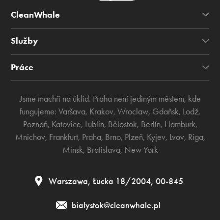
CleanWhale
Služby
Práce
Jsme machři na úklid. Praha není jediným městem, kde
fungujeme:
Varšava
,
Krakov
,
Wroclaw
,
Gdaňsk
,
Lodž
,
Poznaň
,
Katovice
,
Lublin
,
Bělostok
,
Berlín
,
Hamburk
,
Mnichov
,
Frankfurt
,
Praha
,
Brno
,
Plzeň
,
Kyjev
,
Lvov
,
Riga
,
Minsk
,
Bratislava
,
New York
Warszawa, Łucka 18/2004, 00-845
bialystok@cleanwhale.pl