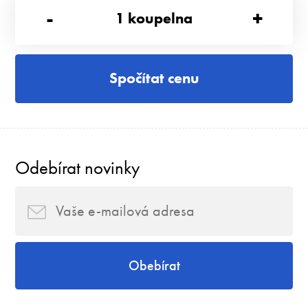
-
+
1
koupelna
Spočítat cenu
Odebírat novinky
Obebírat