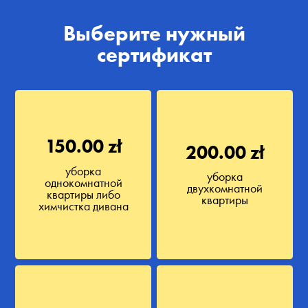
Выберите нужный
сертификат
150.00 zł
200.00 zł
уборка
уборка
однокомнатной
двухкомнатной
квартиры либо
квартиры
химчистка дивана