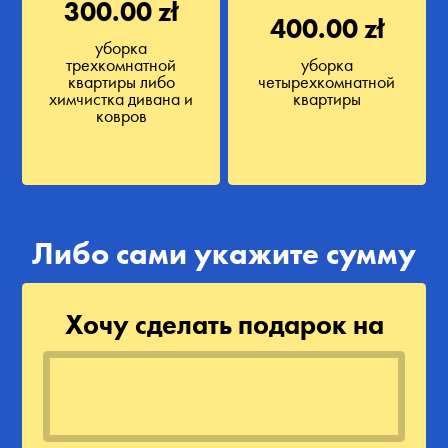
300.00 zł
400.00 zł
уборка
трехкомнатной
уборка
квартиры либо
четырехкомнатной
химчистка дивана и
квартиры
ковров
Либо сами укажите сумму
Хочу сделать подарок на