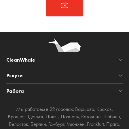
CleanWhale
Услуги
Работа
Мы работаем в 22 городах:
Варшава
,
Краков
,
Вроцлав
,
Гданьск
,
Лодзь
,
Познань
,
Катовице
,
Люблин
,
Беласток
,
Берлин
,
Гамбург
,
Мюнхен
,
Frankfurt
,
Прага
,