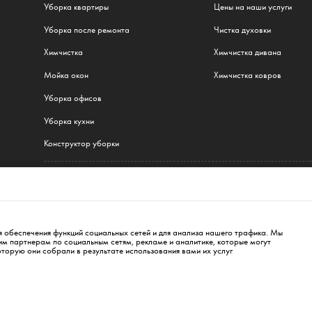
Уборка квартиры
Цены на наши услуги
Уборка после ремонта
Чистка духовки
Химчистка
Химчистка дивана
Мойка окон
Химчистка ковров
Уборка офисов
Уборка кухни
Конструктор уборки
Все наши услуги
шава
,
Краков
,
Вроцлав
,
Гданьск
,
Лодзь
,
Познань
,
Катовице
,
Люблин
,
Беласток
,
Берл
я обеспечения функций социальных сетей и для анализа нашего трафика. Мы
 партнерам по социальным сетям, рекламе и аналитике, которые могут
оторую они собрали в результате использования вами их услуг
, 00-845
bialystok@cleanwhale.pl
Публичный договор
По
8230, NIP: 6751738063, REGON: 38745511400000