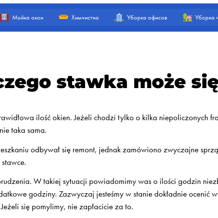
Мойка окон
Химчистка
Уборка офисов
Уборка 
czego stawka może się
rawidłowa ilość okien. Jeżeli chodzi tylko o kilka niepoliczonych 
nie taka sama.
mieszkaniu odbywał się remont, jednak zamówiono zwyczajne sprz
 stawce.
brudzenia. W takiej sytuacji powiadomimy was o ilości godzin niez
atkowe godziny. Zazwyczaj jesteśmy w stanie dokładnie ocenić 
eżeli się pomylimy, nie zapłacicie za to.