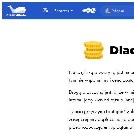
Уборка
Беласток
Dla
Najczęstszą przyczyną jest niep
tym nie wspomnimy i cena zosta
Drugą przyczyną jest to, że w 
informujemy was od razu o innej
Trzecia przyczyna to stopień za
zasugerujemy dopłacenie za dod
przed rozpoczęciem sprzątania. J