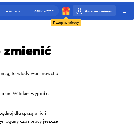
Аккаунт клиента
частного дома
Больше услуг
Подарить уборку
 zmienić
framug, to wtedy wam nawet o
ątanie. W takim wypadku
będnej dla sprzątania i
wymagany czas pracy jeszcze