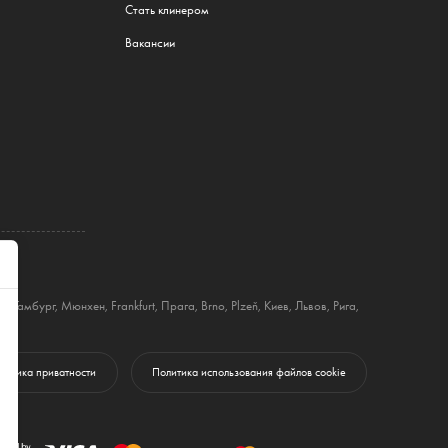
Стать клинером
Вакансии
ин
,
Гамбург
,
Мюнхен
,
Frankfurt
,
Прага
,
Brno
,
Plzeň
,
Киев
,
Львов
,
Рига
,
литика приватности
Политика использования файлов cookie