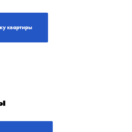
рку квартиры
ы