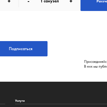
+
-
+
1
санузел
Рассч
Подписаться
Присоединяйся
В них мы публ
Услуги