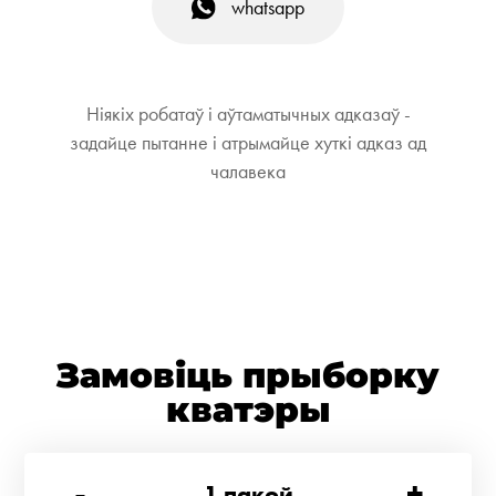
whatsapp
Ніякіх робатаў і аўтаматычных адказаў -
задайце пытанне і атрымайце хуткі адказ ад
чалавека
Замовіць прыборку
кватэры
-
+
1
пакой