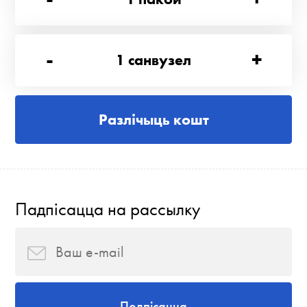
-
+
1
санвузел
Разлічыць кошт
Падпісацца на рассылку
Подпісацца