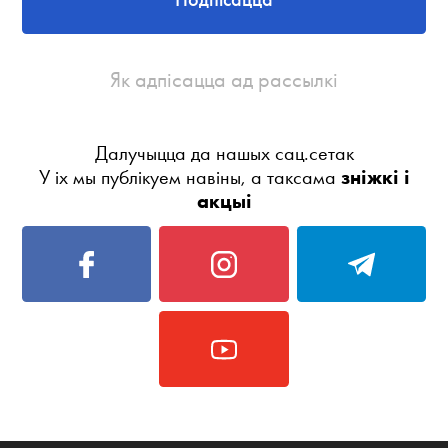
Як адпісацца ад рассылкі
Далучыцца да нашых сац.сетак
У іх мы публікуем навіны, а таксама
зніжкі і
акцыі