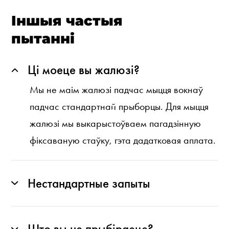
Іншыя частыя
пытанні
Ці моеце вы жалюзі?
Мы не маім жалюзі падчас мыцця вокнаў
падчас стандартнай прыборцы. Для мыцця
жалюзі мы выкарыстоўваем пагадзінную
фіксаваную стаўку, гэта дадатковая аплата.
Нестандартные запыты