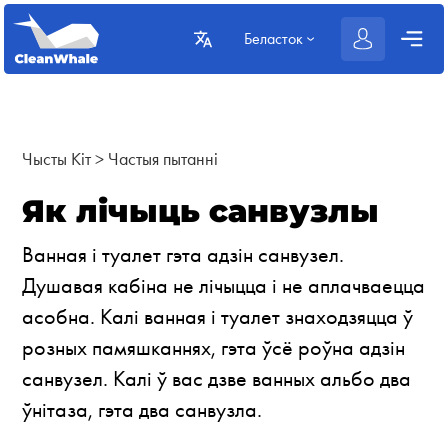
Беласток
Чысты Кіт
>
Частыя пытанні
Як лічыць санвузлы
Ванная і туалет гэта адзін санвузел.
Душавая кабіна не лiчыцца і не аплачваецца
асобна. Калі ванная і туалет знаходзяцца ў
розных памяшканнях, гэта ўсё роўна адзін
санвузел. Калі ў вас дзве ванных альбо два
ўнітаза, гэта два санвузла.