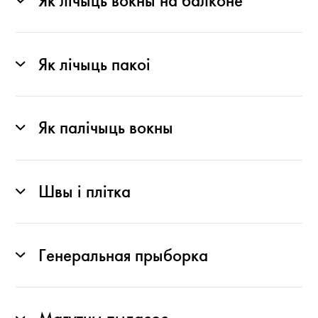
Як лічыць вокны на балконе
Як лічыць пакоі
Як палічыць вокны
Швы і плітка
Генеральная прыборка