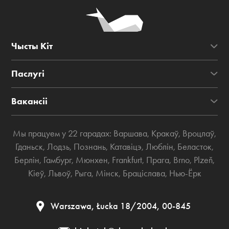
Чысты Кіт
Паслугі
Вакансіі
Мы працуем у 22 гарадах:
Варшава
,
Кракаў
,
Вроцлаў
,
Гданьск
,
Лодзь
,
Познань
,
Катавіцэ
,
Люблін
,
Беласток
,
Берлін
,
Гамбург
,
Мюнхен
,
Frankfurt
,
Прага
,
Brno
,
Plzeň
,
Кіеў
,
Львоў
,
Рыга
,
Мінск
,
Браціслава
,
Нью-Ёрк
Warszawa, Łucka 18/2004, 00-845