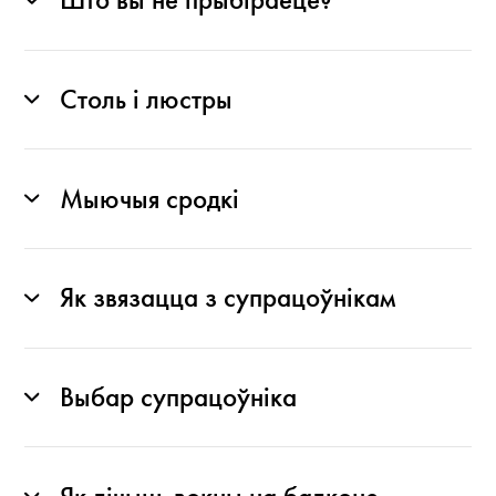
Што вы не прыбіраеце?
Столь і люстры
Мыючыя сродкі
Як звязацца з супрацоўнікам
Выбар супрацоўніка