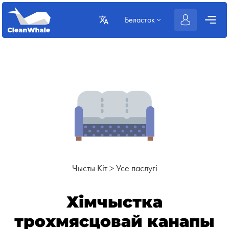
Беласток
Чысты Кіт
>
Усе паслугі
Хімчыстка
трохмясцовай канапы