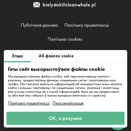
bialystok@cleanwhale.pl
Публічная дамова
Палітыка прыватнасці
Палітыка cookies
Згода
Аб файлах cookie
Clean Whale Sp. z o.o., KRS 0000868230, NIP: 6751738063,
REGON: 38745511400000
Гэты сайт выкарыстоўвае файлы cookie
Warszawa, Łucka 18/2004, 00-845
Мы выкарыстоўваем файлы cookie, каб персаналізаваць кантэнт і
рэкламу, прадастаўляць функцыі сацыяльных сетак і аналізаваць наш
трафік. Мы таксама дзелімся інфармацыяй аб выкарыстанні вамі нашага
сайта з нашымі партнёрамі па сацыяльных сетках, рэкламе і аналітыцы,
якія могуць спалучаць яе з іншай інфармацыяй, якую вы мы прадаставілі
ім або якія яны сабралі ў выніку выкарыстання вамі іх сэрвісаў
Палітыка прыватнасці
Персаналізацыя
Напішыце нам
ОК, я разумею