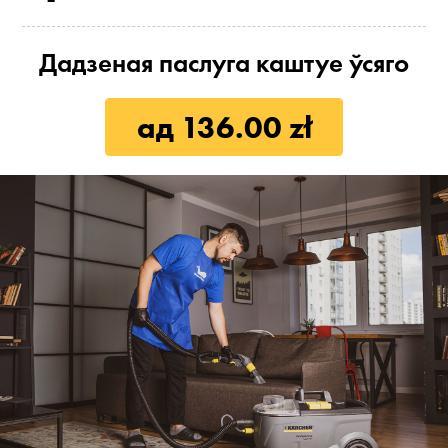
Дадзеная паслуга каштуе ўсяго
ад 136.00 zł