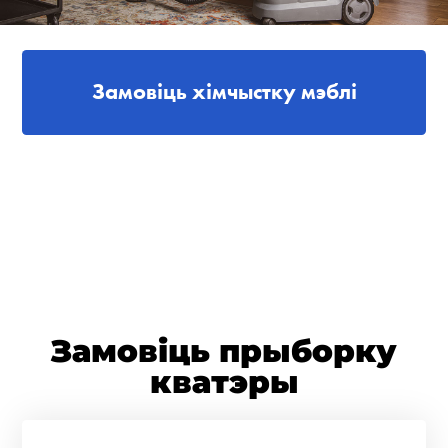
Замовіць хімчыстку мэблі
Замовіць прыборку
кватэры