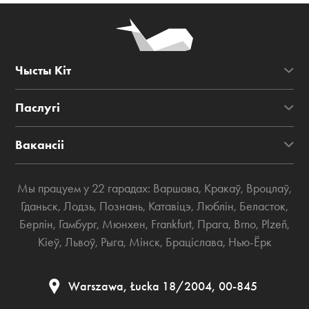
Чысты Кіт
Паслугі
Вакансіі
Мы працуем у 22 гарадах:
Варшава
,
Кракаў
,
Вроцлаў
,
Гданьск
,
Лодзь
,
Познань
,
Катавіцэ
,
Люблін
,
Беласток
,
Берлін
,
Гамбург
,
Мюнхен
,
Frankfurt
,
Прага
,
Brno
,
Plzeň
,
Кіеў
,
Львоў
,
Рыга
,
Мінск
,
Браціслава
,
Нью-Ёрк
Warszawa, Łucka 18/2004, 00-845