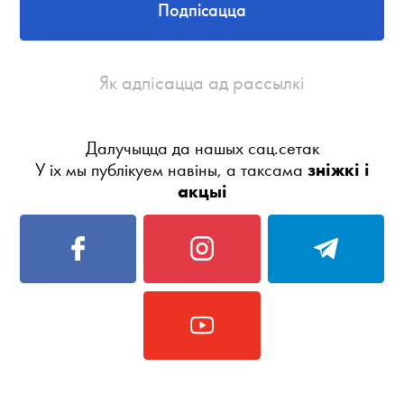
Подпісацца
Як адпісацца ад рассылкі
Далучыцца да нашых сац.сетак
У іх мы публікуем навіны, а таксама
зніжкі і
акцыі