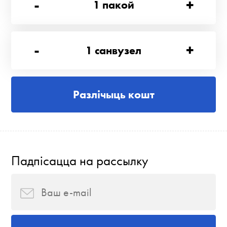
-
+
1
пакой
-
+
1
санвузел
Разлічыць кошт
Падпісацца на рассылку