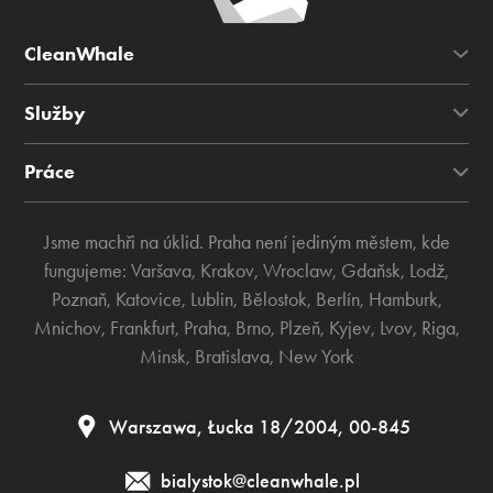
CleanWhale
Služby
Práce
Jsme machři na úklid. Praha není jediným městem, kde
fungujeme:
Varšava
,
Krakov
,
Wroclaw
,
Gdaňsk
,
Lodž
,
Poznaň
,
Katovice
,
Lublin
,
Bělostok
,
Berlín
,
Hamburk
,
Mnichov
,
Frankfurt
,
Praha
,
Brno
,
Plzeň
,
Kyjev
,
Lvov
,
Riga
,
Minsk
,
Bratislava
,
New York
Warszawa, Łucka 18/2004, 00-845
bialystok@cleanwhale.pl