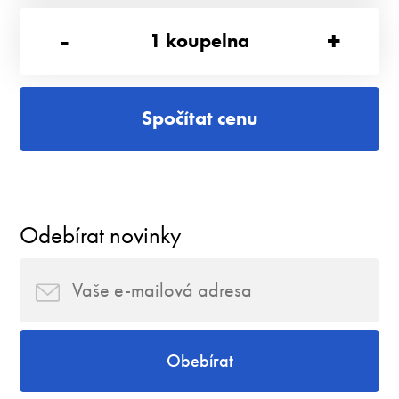
-
+
1
koupelna
Spočítat cenu
Odebírat novinky
Obebírat