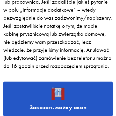
lub pracownica. Jeśli zadaliście jakieś pytanie
w polu „Informacje dodatkowe” – wtedy
bezwzględnie do was zadzwonimy/napiszemy.
Jeśli zostawiliście notatkę o tym, że macie
kabinę prysznicową lub zwierzątko domowe,
nie będziemy wam przeszkadzać, lecz
wiedzcie, że przyjeliśmy informację. Anulować
(lub edytować) zamówienie bez telefonu można
do 16 godzin przed rozpoczęciem sprzątania.
Заказать мойку окон