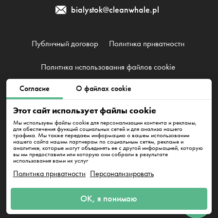
bialystok@cleanwhale.pl
Публичный договор
Политика приватности
Политика использования файлов cookie
Согласие
О файлах cookie
Clean Whale Sp. z o.o., KRS 0000868230, NIP: 6751738063,
REGON: 38745511400000
Этот сайт использует файлы cookie
Warszawa, Łucka 18/2004, 00-845
Мы используем файлы cookie для персонализации контента и рекламы,
для обеспечения функций социальных сетей и для анализа нашего
трафика. Мы также передаем информацию о вашем использовании
нашего сайта нашим партнерам по социальным сетям, рекламе и
аналитике, которые могут объединять ее с другой информацией, которую
вы им предоставили или которую они собрали в результате
использования вами их услуг
Политика приватности
Персонализировать
Напишите нам
ОК, я понимаю