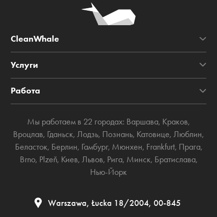
CleanWhale
Услуги
Работа
Мы работаем в 22 городах:
Варшава
,
Краков
,
Вроцлав
,
Гданьск
,
Лодзь
,
Познань
,
Катовице
,
Люблин
,
Беласток
,
Берлин
,
Гамбург
,
Мюнхен
,
Frankfurt
,
Прага
,
Brno
,
Plzeň
,
Киев
,
Львов
,
Рига
,
Минск
,
Братислава
,
Нью-Йорк
Warszawa, Łucka 18/2004, 00-845