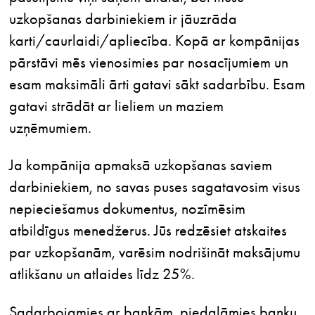
uzkopšanas darbiniekiem ir jāuzrāda
karti/caurlaidi/apliecība. Kopā ar kompānijas
pārstāvi mēs vienosimies par nosacījumiem un
esam maksimāli ārti gatavi sākt sadarbību. Esam
gatavi strādāt ar lieliem un maziem
uzņēmumiem.
Ja kompānija apmaksā uzkopšanas saviem
darbiniekiem, no savas puses sagatavosim visus
nepieciešamus dokumentus, nozīmēsim
atbildīgus menedžerus. Jūs redzēsiet atskaites
par uzkopšanām, varēsim nodrišināt maksājumu
atlikšanu un atlaides līdz 25%.
Sadarbojamies ar bankām, piedalāmies banku