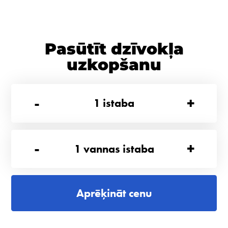
Pasūtīt dzīvokļa
uzkopšanu
-
+
1
istaba
-
+
1
vannas istaba
Aprēķināt cenu