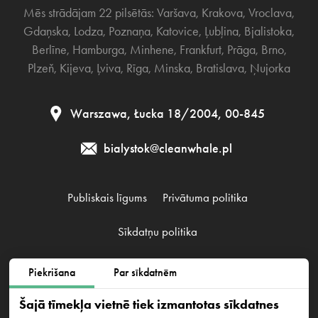
Mēs strādājam 22 pilsētās:
Varšava
,
Krakova
,
Vroclava
,
Gdaņska
,
Lodza
,
Poznaņa
,
Katovice
,
Ļubļina
,
Bjalistoka
,
Berlīne
,
Hamburga
,
Minhene
,
Frankfurt
,
Prāga
,
Brno
,
Plzeň
,
Kijeva
,
Ļviva
,
Rīga
,
Minska
,
Bratislava
,
Ņujorka
Warszawa, Łucka 18/2004, 00-845
bialystok@cleanwhale.pl
Publiskais līgums
Privātuma politika
Sīkdatņu politika
Piekrišana
Par sīkdatnēm
Clean Whale Sp. z o.o., KRS 0000868230, NIP: 6751738063,
REGON: 38745511400000
Šajā tīmekļa vietnē tiek izmantotas sīkdatnes
Warszawa, Łucka 18/2004, 00-845