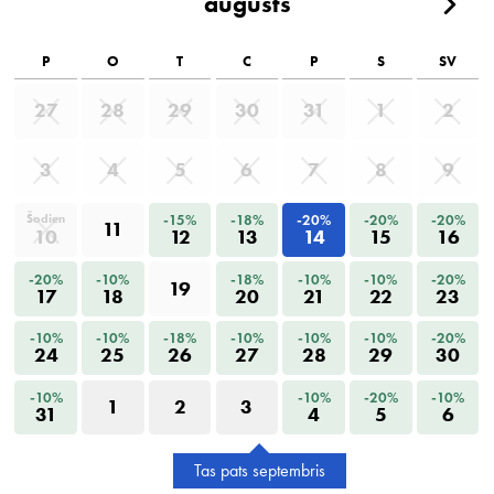
augusts
P
O
T
C
P
S
SV
27
28
29
30
31
1
2
3
4
5
6
7
8
9
-15%
-18%
-20%
-20%
-20%
Šodien
11
10
12
13
14
15
16
-20%
-10%
-18%
-10%
-10%
-20%
19
17
18
20
21
22
23
-10%
-10%
-18%
-10%
-10%
-10%
-20%
24
25
26
27
28
29
30
-10%
-10%
-20%
-10%
1
2
3
31
4
5
6
Tas pats septembris