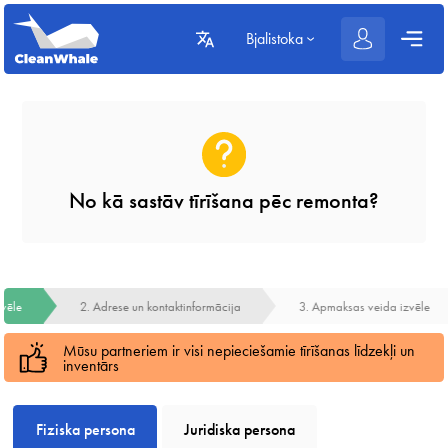
Bjalistoka
No kā sastāv tīrīšana pēc remonta?
zvēle
2. Adrese un kontaktinformācija
3. Apmaksas veida izvēle
Mūsu partneriem ir visi nepieciešamie tīrīšanas līdzekļi un
inventārs
Fiziska persona
Juridiska persona