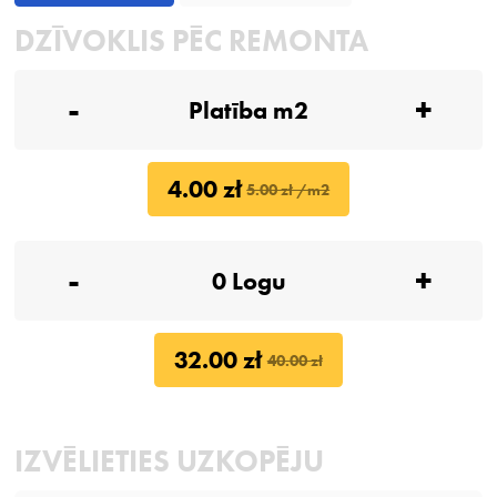
DZĪVOKLIS PĒC REMONTA
-
+
4.00 zł
5.00 zł /m2
-
+
32.00 zł
40.00 zł
IZVĒLIETIES UZKOPĒJU