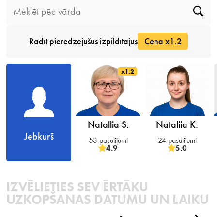
Rādīt pieredzējušus izpildītājus
Cena x1.2
x1.2
Natallia S.
Nataliia K.
Jebkurš
53 pasūtījumi
24 pasūtījumi
4.9
5.0
IZVĒLIETIES SEV ĒRTĀKU
UZKOPŠANAS DATUMU UN LAIKU