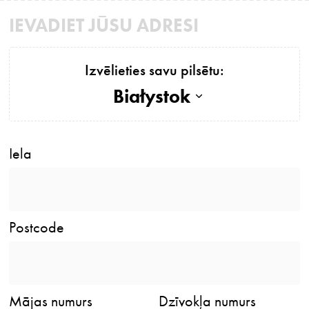
IEVADIET JŪSU ADRESI
Izvēlieties savu pilsētu:
Białystok
Iela
Postcode
Mājas numurs
Dzīvokļa numurs