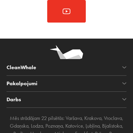
CleanWhale
Pakalpojumi
Darbs
Mēs strādājam 22 pilsētās:
Varšava
,
Krakova
,
Vroclava
,
Gdaņska
,
Lodza
,
Poznaņa
,
Katovice
,
Ļubļina
,
Bjalistoka
,