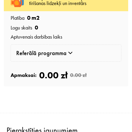
tīrīšanas līdzekļi un inventārs
0
m2
Platība
0
Logu skaits
Aptuvenais darbības laiks
Referālā programma
0.00 zł
Apmaksai:
0.00 zł
Pierakstīties jaunumiem