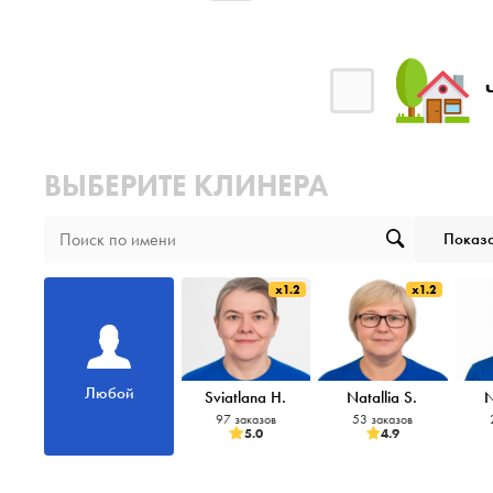
ВЫБЕРИТЕ КЛИНЕРА
Показа
x1.2
x1.2
Любой
Sviatlana H.
Natallia S.
N
97 заказов
53 заказов
5.0
4.9