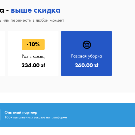
а -
выше скидка
 или перенести в любой момент
😔
-10%
Разовая уборка
Раз в месяц
260.00 zł
234.00 zł
Опытный партнер
100+ выполненных заказов на платформе