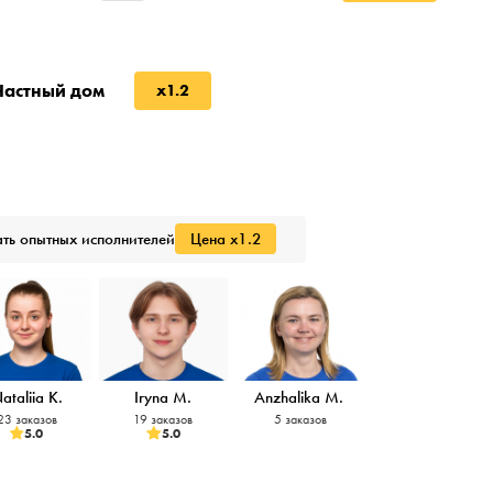
Частный дом
x1.2
ть опытных исполнителей
Цена x1.2
ataliia K.
Iryna M.
Anzhalika M.
23 заказов
19 заказов
5 заказов
5.0
5.0