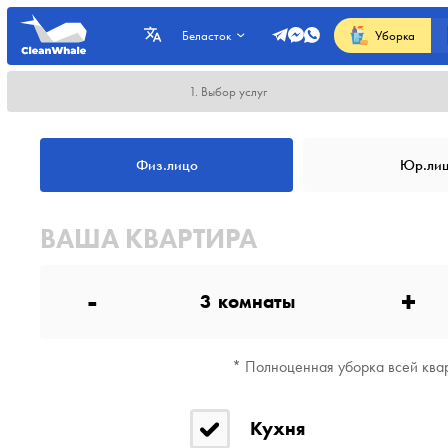
Уборка
Беласток
1. Выбор услуг
Физ.лицо
Юр.ли
ВАША КВАРТИРА
-
+
3
комнаты
* Полноценная уборка всей квар
Кухня