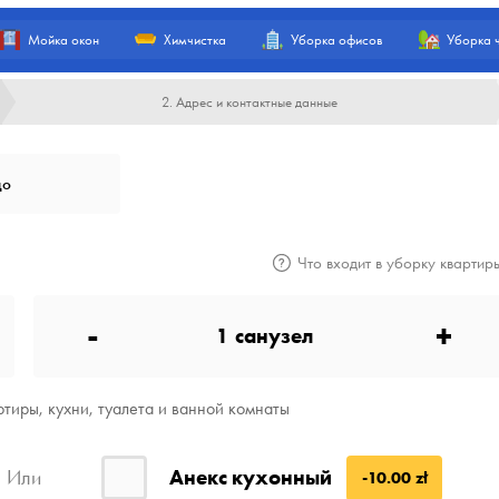
Мойка окон
Химчистка
Уборка офисов
Уборка 
2. Адрес и контактные данные
цо
Что входит в уборку квартир
-
+
1
санузел
тиры, кухни, туалета и ванной комнаты
Анекс кухонный
Или
-10.00 zł