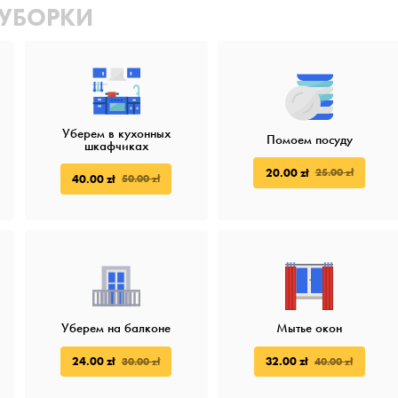
 УБОРКИ
Уберем в кухонных
Помоем посуду
шкафчиках
20.00 zł
25.00 zł
40.00 zł
50.00 zł
Уберем на балконе
Мытье окон
24.00 zł
32.00 zł
30.00 zł
40.00 zł