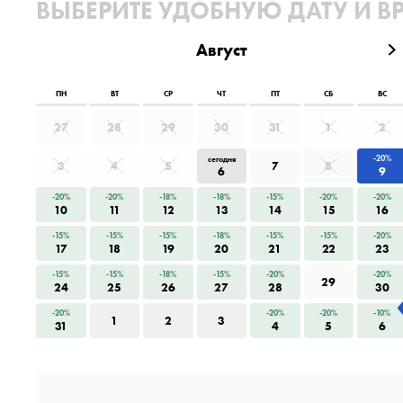
ВЫБЕРИТЕ УДОБНУЮ ДАТУ И В
Август
ПН
ВТ
СР
ЧТ
ПТ
СБ
ВС
27
28
29
30
31
1
2
-20%
сегодня
3
4
5
7
8
6
9
-20%
-20%
-18%
-18%
-15%
-20%
-20%
10
11
12
13
14
15
16
-15%
-15%
-15%
-18%
-15%
-15%
-20%
17
18
19
20
21
22
23
-15%
-15%
-18%
-15%
-20%
-20%
29
24
25
26
27
28
30
-20%
-20%
-20%
-10%
1
2
3
31
4
5
6