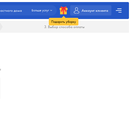
Аккаунт клиента
частного дома
Больше услуг
Подарить уборку
3. Выбор способа оплаты
ы