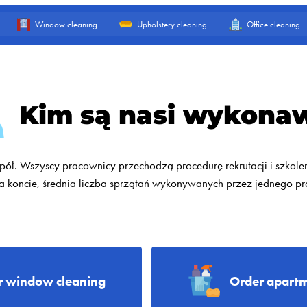
Window cleaning
Upholstery cleaning
Office cleaning
Kim są nasi wykona
ół. Wszyscy pracownicy przechodzą procedurę rekrutacji i szko
koncie, średnia liczba sprzątań wykonywanych przez jednego pra
r window cleaning
Order apartm