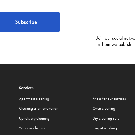
Subscribe
Join our social netwo
In them we publish t
Services
Apartment cleaning
Prices for our services
Cleaning after renovation
Oven cleaning
Upholstery cleaning
Dry cleaning sofa
Window cleaning
Carpet washing