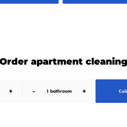
Order apartment cleanin
+
-
+
1
bathroom
Calc