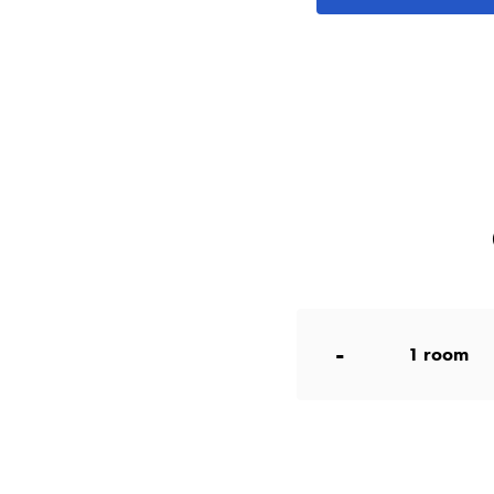
-
1
room