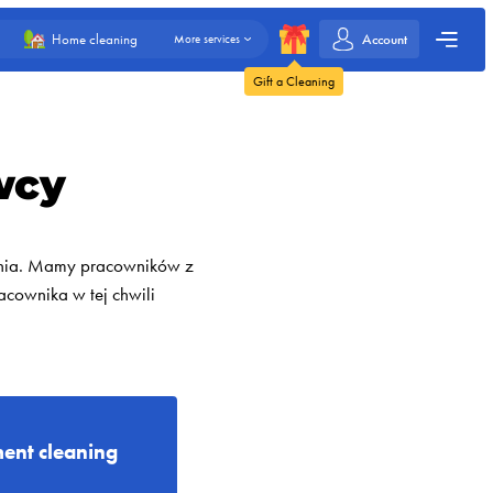
Account
Home cleaning
More services
Gift a Cleaning
wcy
lenia. Mamy pracowników z
cownika w tej chwili
ent cleaning