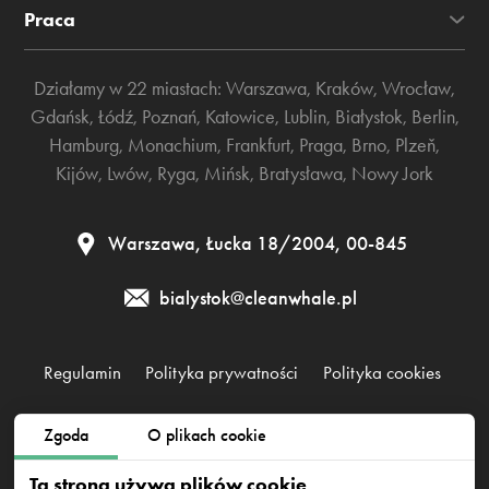
Praca
Działamy w 22 miastach:
Warszawa
,
Kraków
,
Wrocław
,
Gdańsk
,
Łódź
,
Poznań
,
Katowice
,
Lublin
,
Białystok
,
Berlin
,
Hamburg
,
Monachium
,
Frankfurt
,
Praga
,
Brno
,
Plzeň
,
Kijów
,
Lwów
,
Ryga
,
Mińsk
,
Bratysława
,
Nowy Jork
Warszawa, Łucka 18/2004, 00-845
bialystok@cleanwhale.pl
Regulamin
Polityka prywatności
Polityka cookies
Zgoda
O plikach cookie
Clean Whale Sp. z o.o., KRS 0000868230, NIP: 6751738063,
REGON: 38745511400000
Ta strona używa plików cookie
Warszawa, Łucka 18/2004, 00-845