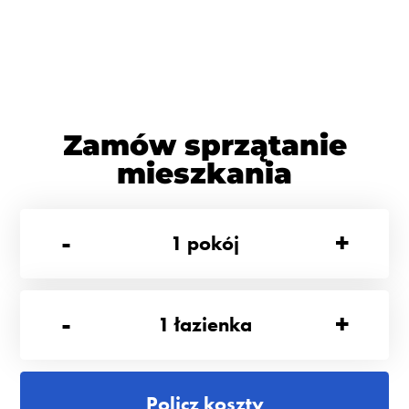
Zamów sprzątanie
mieszkania
-
+
1
pokój
-
+
1
łazienka
Policz koszty