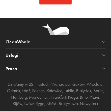
CleanWhale
Usługi
Praca
Działamy w 22 miastach:
Warszawa
,
Kraków
,
Wrocław
,
Gdańsk
,
Łódź
,
Poznań
,
Katowice
,
Lublin
,
Białystok
,
Berlin
,
Hamburg
,
Monachium
,
Frankfurt
,
Praga
,
Brno
,
Plzeň
,
Kijów
,
Lwów
,
Ryga
,
Mińsk
,
Bratysława
,
Nowy Jork