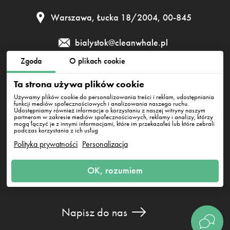
Warszawa, Łucka 18/2004, 00-845
bialystok@cleanwhale.pl
Zgoda
O plikach cookie
Regulamin
Polityka prywatności
Polityka cookies
Ta strona używa plików cookie
Używamy plików cookie do personalizowania treści i reklam, udostępniania
funkcji mediów społecznościowych i analizowania naszego ruchu.
Udostępniamy również informacje o korzystaniu z naszej witryny naszym
Clean Whale Sp. z o.o., KRS 0000868230, NIP: 6751738063,
partnerom w zakresie mediów społecznościowych, reklamy i analizy, którzy
REGON: 38745511400000
mogą łączyć je z innymi informacjami, które im przekazałeś lub które zebrali
Warszawa, Łucka 18/2004, 00-845
podczas korzystania z ich usług
Polityka prywatności
Personalizacja
OK, rozumiem
Napisz do nas